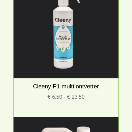
Cleeny P1 multi ontvetter
Prijsklasse:
€
6,50
-
€
23,50
€ 6,50
tot
€ 23,50