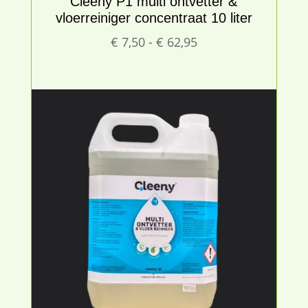
Cleeny P1 multi ontvetter &
vloerreiniger concentraat 10 liter
Prijsklasse:
€
7,50
-
€
62,95
€ 7,50
tot
€ 62,95