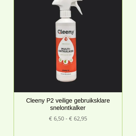
Cleeny P2 veilige gebruiksklare
snelontkalker
Prijsklasse:
€
6,50
-
€
62,95
€ 6,50
tot