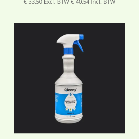
€
33,50
Excl. BTW
€
40,54
Incl. BTW