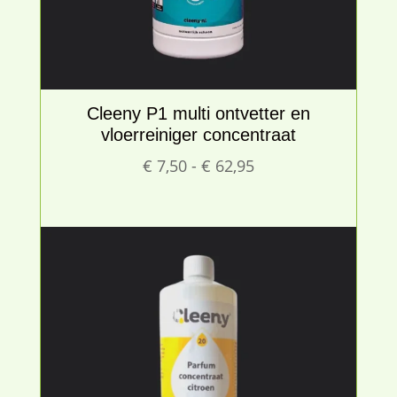
Cleeny P1 multi ontvetter en
vloerreiniger concentraat
Prijsklasse:
€
7,50
-
€
62,95
€ 7,50
tot
€ 62,95