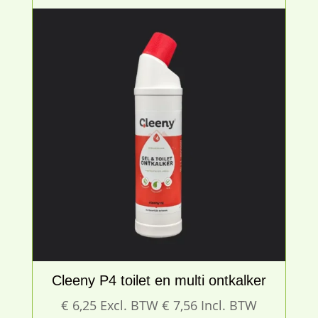
€ 23,50
Cleeny P4 toilet en multi ontkalker
€
6,25
Excl. BTW
€
7,56
Incl. BTW