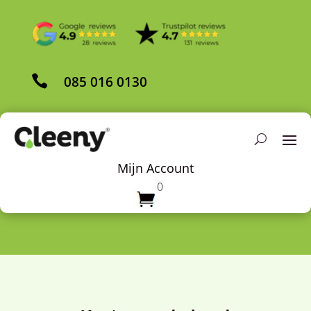

085 016 0130
Mijn Account
0