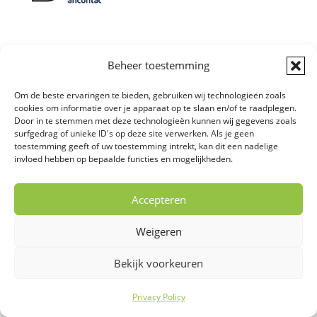
Beheer toestemming
Algemene
Om de beste ervaringen te bieden, gebruiken wij technologieën zoals
Voorwaarden
|
Sitemap
Copyright © All
cookies om informatie over je apparaat op te slaan en/of te raadplegen.
Door in te stemmen met deze technologieën kunnen wij gegevens zoals
right reserved
surfgedrag of unieke ID's op deze site verwerken. Als je geen
toestemming geeft of uw toestemming intrekt, kan dit een nadelige
invloed hebben op bepaalde functies en mogelijkheden.
Accepteren
Website gemaakt door:
Weigeren
4 Ever Webdesign
Bekijk voorkeuren
Privacy Policy