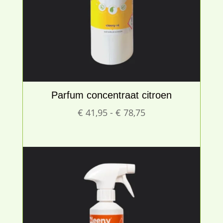
Parfum concentraat citroen
Prijsklasse:
€
41,95
-
€
78,75
€ 41,95
tot
€ 78,75