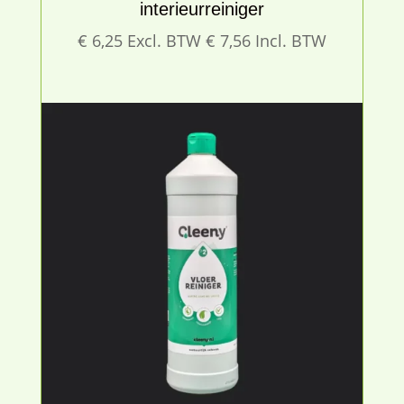
interieurreiniger
€
6,25
Excl. BTW
€
7,56
Incl. BTW