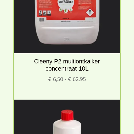
Cleeny P2 multiontkalker
concentraat 10L
Prijsklasse:
€
6,50
-
€
62,95
€ 6,50
tot
€ 62,95