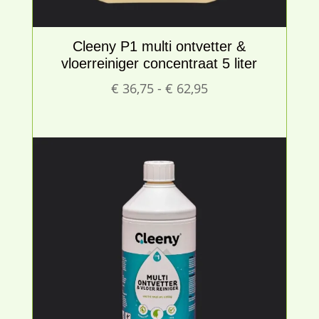
Cleeny P1 multi ontvetter &
vloerreiniger concentraat 5 liter
Prijsklasse:
€
36,75
-
€
62,95
€ 36,75
tot
€ 62,95