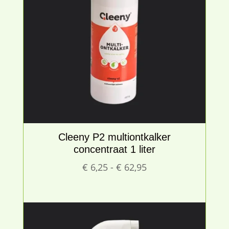
Cleeny P2 multiontkalker
concentraat 1 liter
Prijsklasse:
€
6,25
-
€
62,95
€ 6,25
tot
€ 62,95