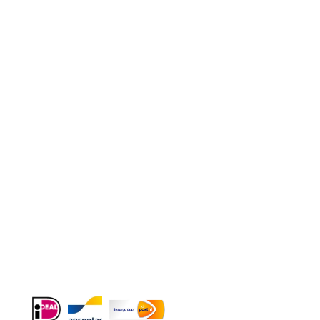
Contact
Telefoon
:
085 016 0130
Doordeweeks bereikbaar: 09.00 – 17.00.
E-mail
: info@cleeny.nl
Doordeweeks antwoord binnen 24 uur.
Info:
BTW-Nr. NL854582393B01
KvK-Nr. 61989843