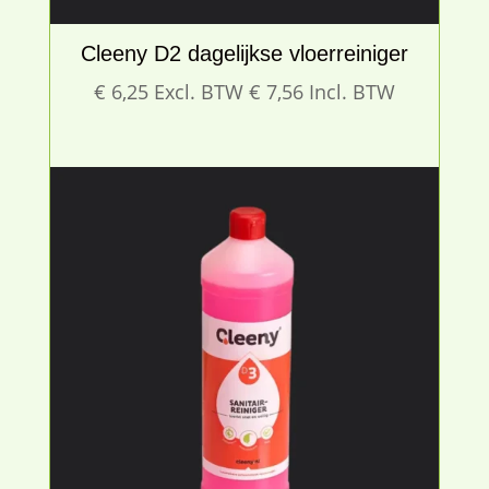
Cleeny D2 dagelijkse vloerreiniger
€
6,25
Excl. BTW
€
7,56
Incl. BTW