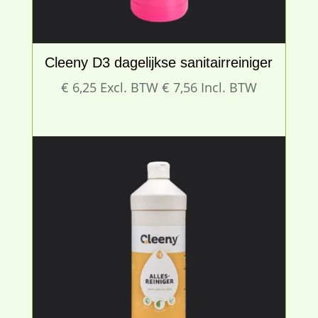
Cleeny D3 dagelijkse sanitairreiniger
€
6,25
Excl. BTW
€
7,56
Incl. BTW