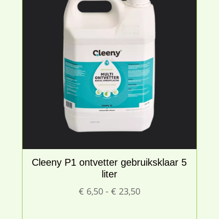
Cleeny P1 ontvetter gebruiksklaar 5
liter
Prijsklasse:
€
6,50
-
€
23,50
€ 6,50
tot