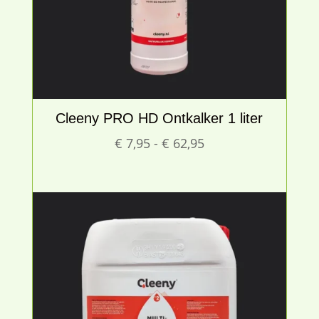
Cleeny PRO HD Ontkalker 1 liter
Prijsklasse:
€
7,95
-
€
62,95
€ 7,95
tot
€ 62,95