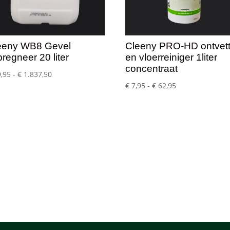
eeny WB8 Gevel
Cleeny PRO-HD ontvett
regneer 20 liter
en vloerreiniger 1liter
concentraat
Prijsklasse:
,95
-
€
1.837,50
Prijsklasse:
€
7,95
-
€
62,95
€ 59,95
€ 7,95
tot
tot
€ 1.837,50
€ 62,95