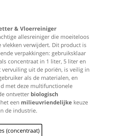
rijsklasse:
 7,50
ot
tter & Vloerreiniger
 62,95
achtige allesreiniger die moeiteloos
 vlekken verwijdert. Dit product is
llende verpakkingen: gebruiksklaar
als concentraat in 1 liter, 5 liter en
 vervuiling uit de poriën, is veilig in
gebruiker als de materialen, en
ijd met deze multifunctionele
de ontvetter
biologisch
 het een
milieuvriendelijke
keuze
in de industrie.
fles (concentraat)