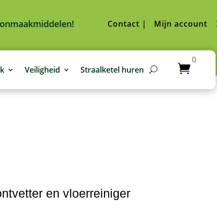
hoonmaakmiddelen!
Contact |
Mijn account
0
jk
Veiligheid
Straalketel huren
ntvetter en vloerreiniger