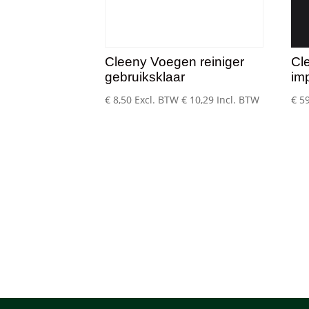
Cleeny Voegen reiniger
Cl
gebruiksklaar
imp
€
8,50
Excl. BTW
€
10,29
Incl. BTW
€
59
Bestel snel