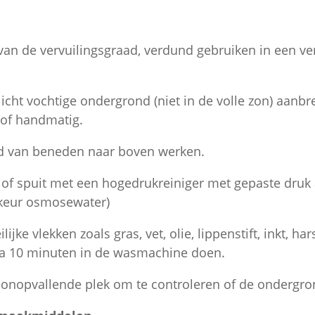
 van de vervuilingsgraad, verdund gebruiken in een ve
icht vochtige ondergrond (niet in de volle zon) aanb
 of handmatig.
jd van beneden naar boven werken.
, of spuit met een hogedrukreiniger met gepaste druk
rkeur osmosewater)
lijke vlekken zoals gras, vet, olie, lippenstift, inkt, h
a 10 minuten in de wasmachine doen.
n onopvallende plek om te controleren of de ondergron