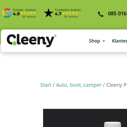
085 016
Shop
Klante
Start
/
Auto, boot, camper
/ Cleeny P