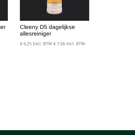
er
Cleeny D5 dagelijkse
allesreiniger
€
6,25
Excl. BTW
€
7,56
Incl. BTW