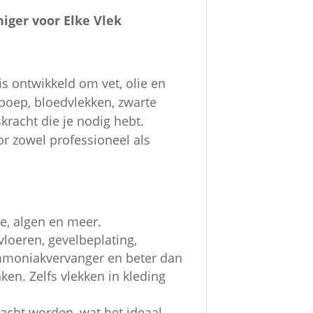
niger voor Elke Vlek
is ontwikkeld om vet, olie en
poep, bloedvlekken, zwarte
kracht die je nodig hebt.
oor zowel professioneel als
ine, algen en meer.
vloeren, gevelbeplating,
ammoniakvervanger en beter dan
en. Zelfs vlekken in kleding
acht worden, wat het ideaal