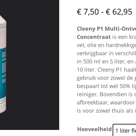
P
€
7,50
-
€
62,95
€
t
Cleeny P1 Multi-Ontve
€
Concentraat
is een kr
vet, olie en hardnekkige
verkrijgbaar in verschi
in 500 ml en 5 liter, en 
10 liter. Cleeny P1 haalt
gebruik voor zowel de 
bespaart tot wel 50% t
reiniger. Bovendien is 
afbreekbaar, waardoor
is voor zowel thuis als 
Hoeveelheid
1 liter 