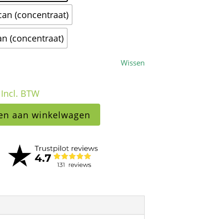
 can (concentraat)
can (concentraat)
Wissen
Incl. BTW
en aan winkelwagen