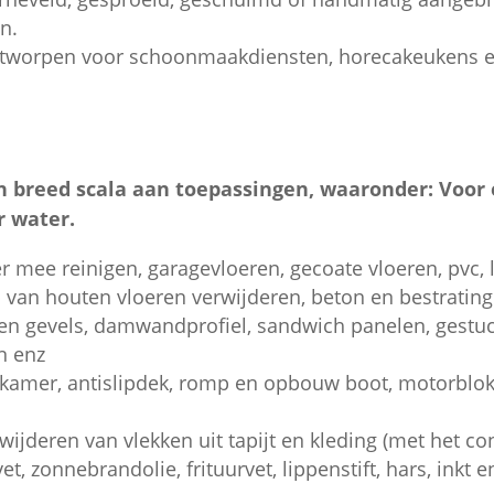
n.
worpen voor schoonmaakdiensten, horecakeukens en
en breed scala aan toepassingen, waaronder: Voor 
r water.
er mee reinigen, garagevloeren, gecoate vloeren, pvc,
eep van houten vloeren verwijderen, beton en bestrating
en gevels, damwandprofiel, sandwich panelen, gestuc
n enz
amer, antislipdek, romp en opbouw boot, motorblok, 
rwijderen van vlekken uit tapijt en kleding (met het c
vet, zonnebrandolie, frituurvet, lippenstift, hars, inkt e