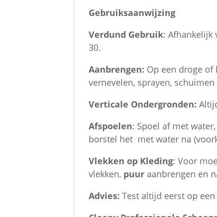
Gebruiksaanwijzing
Verdund Gebruik
: Afhankelijk
30.
Aanbrengen:
Op een droge of l
vernevelen, sprayen, schuimen
Verticale Ondergronden:
Alti
Afspoelen
: Spoel af met water
borstel het met water na (voo
Vlekken op Kleding
: Voor moei
vlekken,
puur
aanbrengen en n
Advies:
Test altijd eerst op ee