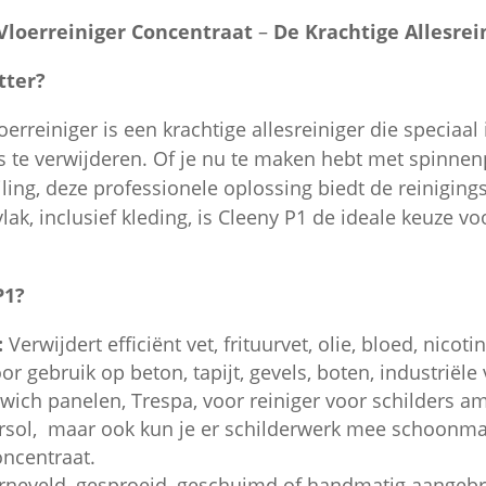
Vloerreiniger Concentraat
–
De Krachtige Allesrei
tter?
erreiniger is een krachtige allesreiniger die speciaal 
 te verwijderen. Of je nu te maken hebt met spinnen
ling, deze professionele oplossing biedt de reinigings
lak, inclusief kleding, is Cleeny P1 de ideale keuze v
P1?
:
Verwijdert efficiënt vet, frituurvet, olie, bloed, nicot
r gebruik op beton, tapijt, gevels, boten, industriële 
wich panelen, Trespa, voor reiniger voor schilders 
ersol, maar ook kun je er schilderwerk mee schoonmak
oncentraat.
erneveld, gesproeid, geschuimd of handmatig aangebr