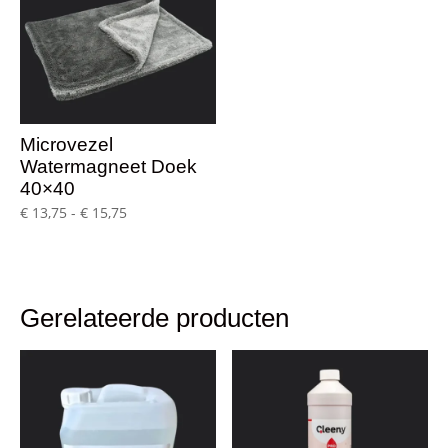
Microvezel
Watermagneet Doek
40×40
Prijsklasse:
€
13,75
-
€
15,75
€ 13,75
tot
€ 15,75
Gerelateerde producten