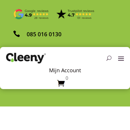

085 016 0130
Mijn Account
0