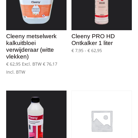
Cleeny metselwerk
Cleeny PRO HD
kalkuitbloei
Ontkalker 1 liter
verwijderaar (witte
Prijsklasse:
€
7,95
-
€
62,95
vlekken)
€ 7,95
€
62,95
Excl. BTW
€
76,17
tot
Incl. BTW
€ 62,95