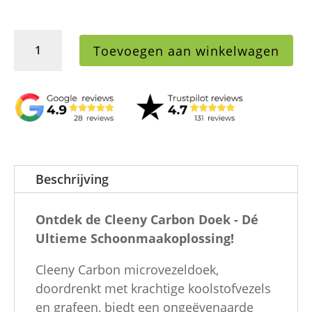
Microvezeldoek
Toevoegen aan winkelwagen
glasdoek
Carbon
40x50cm
blauw
5
stuks
aantal
Beschrijving
Ontdek de Cleeny Carbon Doek - Dé
Ultieme Schoonmaakoplossing!
Cleeny Carbon microvezeldoek,
doordrenkt met krachtige koolstofvezels
en grafeen, biedt een ongeëvenaarde