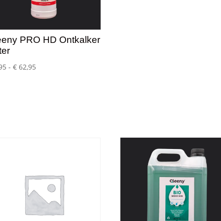
eeny PRO HD Ontkalker
iter
Prijsklasse:
95
-
€
62,95
€ 7,95
tot
€ 62,95