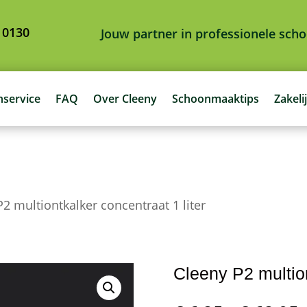
 0130
Jouw partner in professionele sc
nservice
FAQ
Over Cleeny
Schoonmaaktips
Zakeli
2 multiontkalker concentraat 1 liter
Cleeny P2 multion