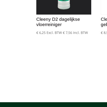
Cleeny D2 dagelijkse
Cl
vloerreiniger
ge
€
6,25
Excl. BTW
€
7,56
Incl. BTW
€
8,
Bestel snel