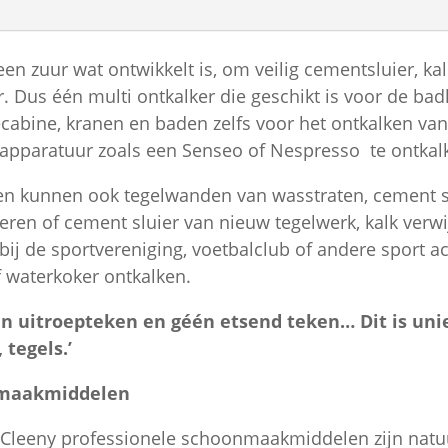
een zuur wat ontwikkelt is, om veilig cementsluier, kal
ar. Dus één multi ontkalker die geschikt is voor de ba
cabine, kranen en baden zelfs voor het ontkalken v
e apparatuur zoals een Senseo of Nespresso te ontkal
n kunnen ook tegelwanden van wasstraten, cement slu
eren of cement sluier van nieuw tegelwerk, kalk ver
 bij de sportvereniging, voetbalclub of andere sport
f waterkoker ontkalken.
een uitroepteken en géén etsend teken… Dit is uni
 tegels.’
nmaakmiddelen
, Cleeny professionele schoonmaakmiddelen zijn natuur