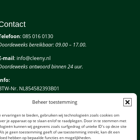
Contact
Telefoon
:
085 016 0130
Doordeweeks bereikbaar: 09.00 – 17.00.
E-mail
: info@cleeny.nl
Doordeweeks antwoord binnen 24 uur.
Info:
BTW-Nr. NL854582393B01
KvK-Nr. 61989843
Beheer toestemming
 ervaringen te bieden, gebruiken wij technologieën zoals cookies om
over je apparaat op te slaan en/of te raadplegen. Door in te stemmen met
logieën kunnen wij gegevens zoals surfgedrag of unieke ID's op deze site
Als je geen toestemming geeft of uw toestemming intrekt, kan dit een
vloed hebben op bepaalde functies en mogelijkheden.