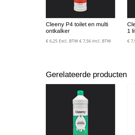
Cleeny P4 toilet en multi
Cl
ontkalker
1 l
€
6,25
Excl. BTW
€
7,56
Incl. BTW
€
7,
Gerelateerde producten