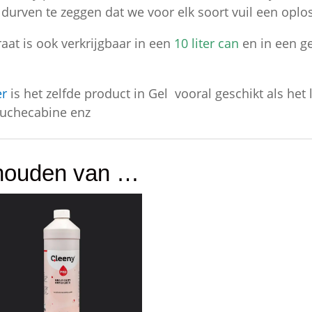
urven te zeggen dat we voor elk soort vuil een oplo
aat is ook verkrijgbaar in een
10 liter can
en in een g
er
is het zelfde product in Gel vooral geschikt als he
douchecabine enz
 houden van …