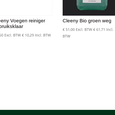
eeny Voegen reiniger
Cleeny Bio groen weg
bruiksklaar
€
51,00
Excl. BTW
€
61,71
Incl.
50
Excl. BTW
€
10,29
Incl. BTW
BTW