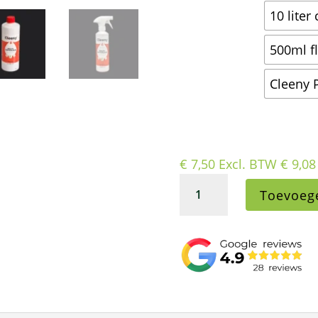
10 liter
500ml fl
Cleeny P
€
7,50
Excl. BTW
€
9,08
Cleeny
Toevoeg
P2
multiontkalker
concentraat
1
liter
aantal