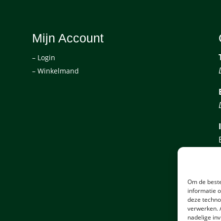
Mijn Account
– Login
– Winkelmand
Om de beste
informatie 
deze techno
verwerken. 
nadelige in