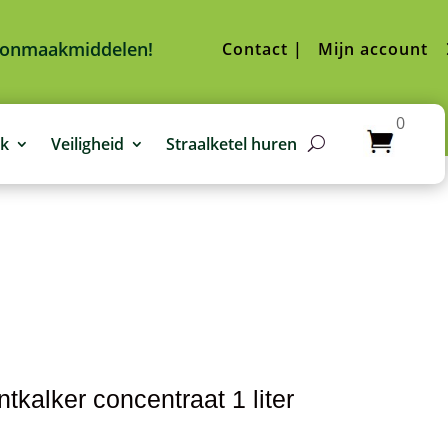
hoonmaakmiddelen!
Contact |
Mijn account
0
jk
Veiligheid
Straalketel huren
tkalker concentraat 1 liter