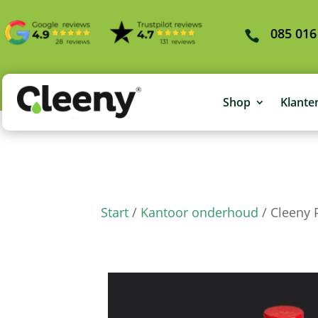
085 016
Shop
Klante
Start
/
Kantoor onderhoud
/ Cleeny P