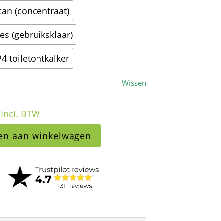
 can (concentraat)
es (gebruiksklaar)
4 toiletontkalker
Wissen
Incl. BTW
en aan winkelwagen