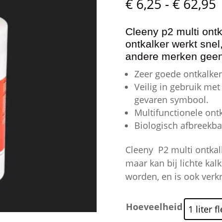
P
€
6,25
-
€
62,95
€
t
Cleeny p2 multi ontk
€
ontkalker werkt snel
andere merken geen 
Zeer goede ontkalke
Veilig in gebruik met
gevaren symbool.
Multifunctionele ont
Biologisch afbreekba
Cleeny P2 multi ontkal
maar kan bij lichte kal
worden, en is ook verkr
Hoeveelheid
1 liter 