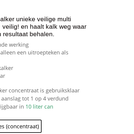
rijsklasse:
 6,25
ot
alker unieke veilige multi
 62,95
, veilig! en haalt kalk weg waar
resultaat behalen.
nde werking
 alleen een uitroepteken als
kalker
ar
ker concentraat is gebruiksklaar
k aanslag tot 1 op 4 verdund
ijgbaar in
10 liter can
fles (concentraat)