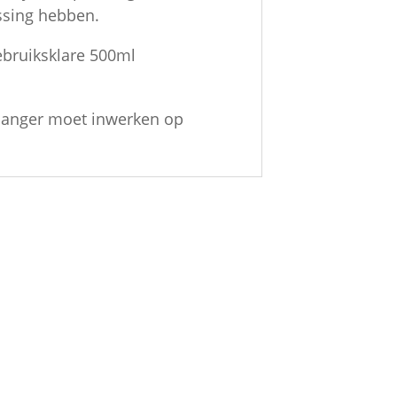
ssing hebben.
ebruiksklare 500ml
t langer moet inwerken op