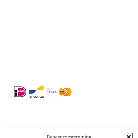
Contact
Telefoon
:
085 016 0130
Doordeweeks bereikbaar: 09.00 – 17.00.
E-mail
: info@cleeny.nl
Doordeweeks antwoord binnen 24 uur.
Info:
BTW-Nr. NL854582393B01
KvK-Nr. 61989843
Beheer toestemming