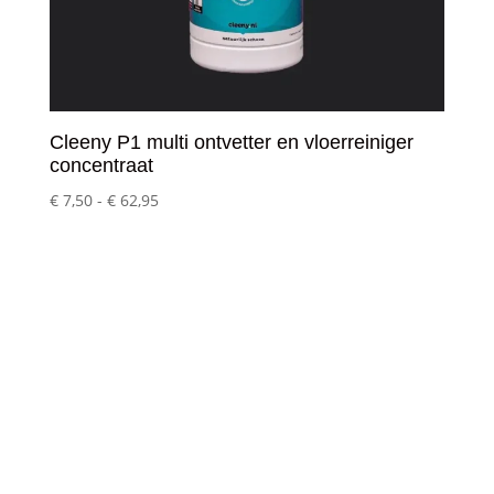
Cleeny P1 multi ontvetter en vloerreiniger
concentraat
Prijsklasse:
€
7,50
-
€
62,95
€ 7,50
tot
€ 62,95
Klantenservice
– Over Cleeny
– Veelgestelde schoonmaakvragen
– Algemene voorwaarden