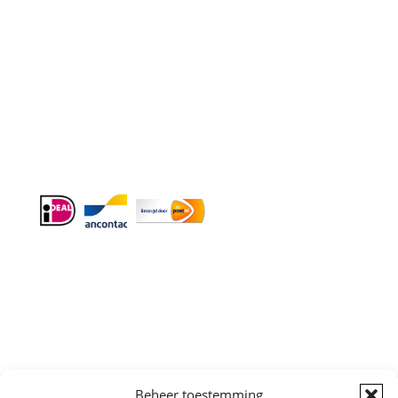
Doordeweeks bereikbaar: 09.00 – 17.00.
E-mail
: info@cleeny.nl
Doordeweeks antwoord binnen 24 uur.
Info:
BTW-Nr. NL854582393B01
KvK-Nr. 61989843
Algemene
Beheer toestemming