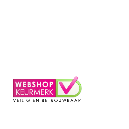
– Betaalmethoden
– Verzending & Levertijd
– Klachten?
– Privacy Policy
– Contact
Mijn Account
– Login
– Winkelmand
Contact
Telefoon
:
085 016 0130