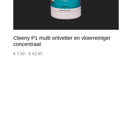
Cleeny P1 multi ontvetter en vloerreiniger
concentraat
Prijsklasse:
€
7,50
-
€
62,95
€ 7,50
tot
€ 62,95
Klantenservice
– Over Cleeny
– Veelgestelde schoonmaakvragen
– Algemene voorwaarden