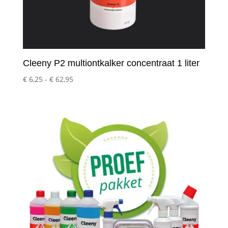
Cleeny P2 multiontkalker concentraat 1 liter
Prijsklasse:
€
6,25
-
€
62,95
€ 6,25
tot
€ 62,95