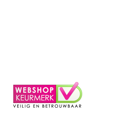
– Algemene voorwaarden
– Betaalmethoden
– Verzending & Levertijd
– Klachten?
– Privacy Policy
– Contact
Mijn Account
– Login
– Winkelmand
Contact