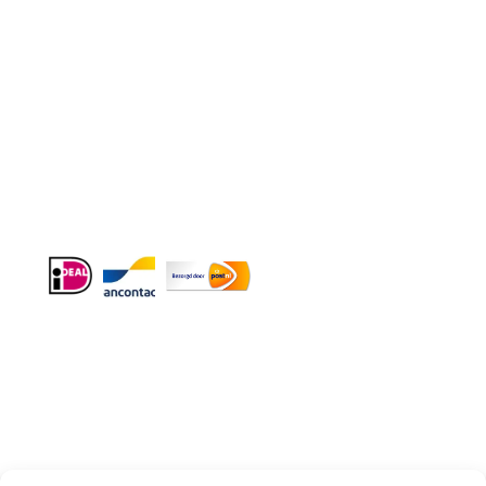
Telefoon
:
085 016 0130
Doordeweeks bereikbaar: 09.00 – 17.00.
E-mail
: info@cleeny.nl
Doordeweeks antwoord binnen 24 uur.
Info:
BTW-Nr. NL854582393B01
KvK-Nr. 61989843