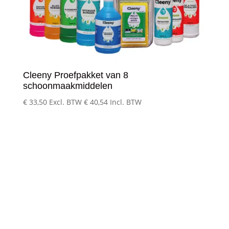
Cleeny Proefpakket van 8
schoonmaakmiddelen
€
33,50
Excl. BTW
€
40,54
Incl. BTW
Klantenservice
– Over Cleeny
– Veelgestelde schoonmaakvragen