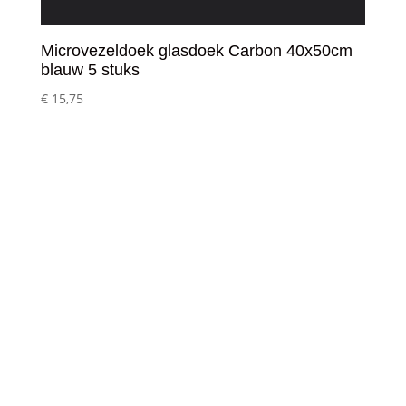
Microvezeldoek glasdoek Carbon 40x50cm
blauw 5 stuks
€
15,75
Klantenservice
– Over Cleeny
– Veelgestelde schoonmaakvragen
– Algemene voorwaarden
– Betaalmethoden
– Verzending & Levertijd
– Klachten?