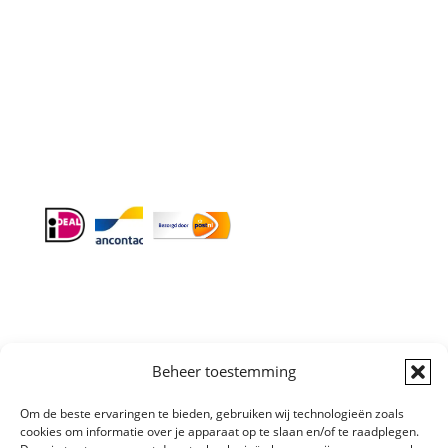
Doordeweeks antwoord binnen 24 uur.
Info:
BTW-Nr. NL854582393B01
KvK-Nr. 61989843
Algemene
Beheer toestemming
Voorwaarden
|
Sitemap
Copyright © All
Om de beste ervaringen te bieden, gebruiken wij technologieën zoals
right reserved
cookies om informatie over je apparaat op te slaan en/of te raadplegen.