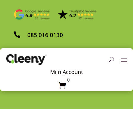

085 016 0130
Mijn Account
0