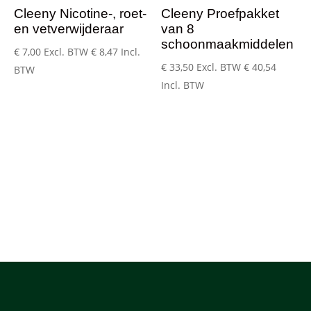
Cleeny Nicotine-, roet-
Cleeny Proefpakket
en vetverwijderaar
van 8
schoonmaakmiddelen
€
7,00
Excl. BTW
€
8,47
Incl.
€
33,50
Excl. BTW
€
40,54
BTW
Incl. BTW
Bestel snel