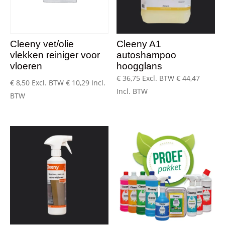
Cleeny vet/olie
Cleeny A1
vlekken reiniger voor
autoshampoo
vloeren
hoogglans
€
36,75
Excl. BTW
€
44,47
€
8,50
Excl. BTW
€
10,29
Incl.
Incl. BTW
BTW