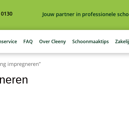
 0130
Jouw partner in professionele sc
nservice
FAQ
Over Cleeny
Schoonmaaktips
Zakeli
ing impregneren”
gneren