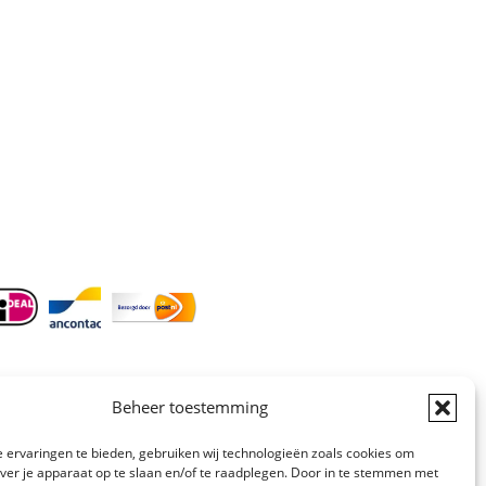
Telefoon
:
085 016 0130
Doordeweeks bereikbaar: 09.00 –
17.00.
E-mail
: info@cleeny.nl
Doordeweeks antwoord binnen 24 uur.
Info:
BTW-Nr. NL854582393B01
KvK-Nr. 61989843
Beheer toestemming
 ervaringen te bieden, gebruiken wij technologieën zoals cookies om
over je apparaat op te slaan en/of te raadplegen. Door in te stemmen met