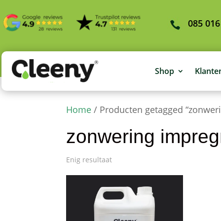
085 016
Shop
Klante
Home
/ Producten getagged “zonwer
zonwering impre
Enig resultaat