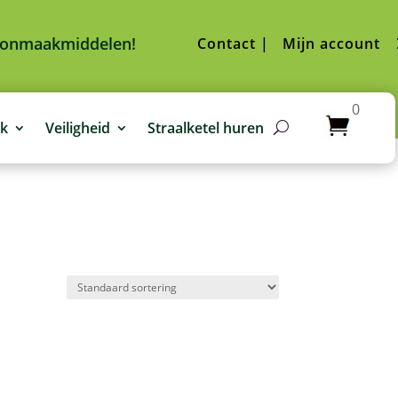
hoonmaakmiddelen!
Contact |
Mijn account
0
jk
Veiligheid
Straalketel huren