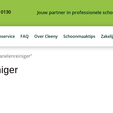
 0130
Jouw partner in professionele sc
nservice
FAQ
Over Cleeny
Schoonmaaktips
Zakeli
nelenreiniger”
iger