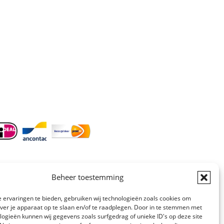
Doordeweeks bereikbaar: 09.00 –
17.00.
E-mail
: info@cleeny.nl
Doordeweeks antwoord binnen 24 uur.
Info:
BTW-Nr. NL854582393B01
KvK-Nr. 61989843
Beheer toestemming
 ervaringen te bieden, gebruiken wij technologieën zoals cookies om
over je apparaat op te slaan en/of te raadplegen. Door in te stemmen met
logieën kunnen wij gegevens zoals surfgedrag of unieke ID's op deze site