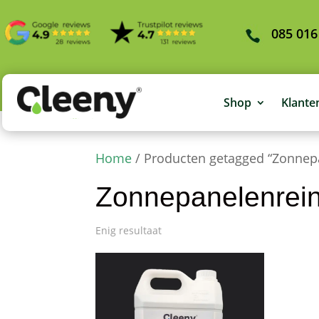
085 016
Shop
Klante
Home
/ Producten getagged “Zonnepa
Zonnepanelenrein
Enig resultaat