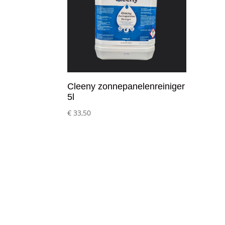
Cleeny zonnepanelenreiniger
5l
€
33,50
Klantenservice
– Over Cleeny