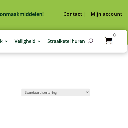
hoonmaakmiddelen!
Contact |
Mijn account
0
jk
Veiligheid
Straalketel huren