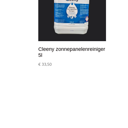
Cleeny zonnepanelenreiniger
5l
€
33,50
Klantenservice
– Over Cleeny