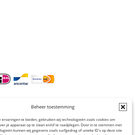
Doordeweeks bereikbaar: 09.00 –
17.00.
E-mail
: info@cleeny.nl
Doordeweeks antwoord binnen 24 uur.
Info:
BTW-Nr. NL854582393B01
KvK-Nr. 61989843
Beheer toestemming
 ervaringen te bieden, gebruiken wij technologieën zoals cookies om
over je apparaat op te slaan en/of te raadplegen. Door in te stemmen met
logieën kunnen wij gegevens zoals surfgedrag of unieke ID's op deze site