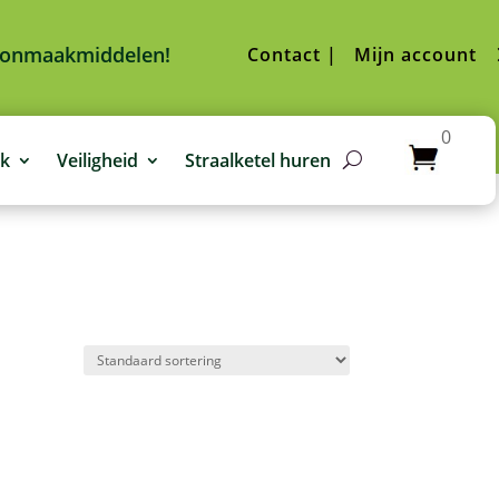
hoonmaakmiddelen!
Contact |
Mijn account
0
jk
Veiligheid
Straalketel huren