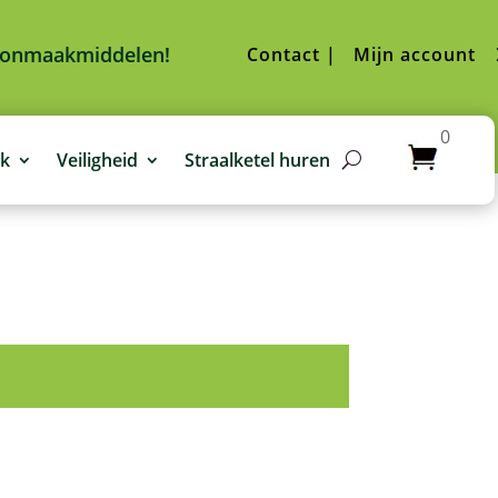
hoonmaakmiddelen!
Contact |
Mijn account
0
jk
Veiligheid
Straalketel huren