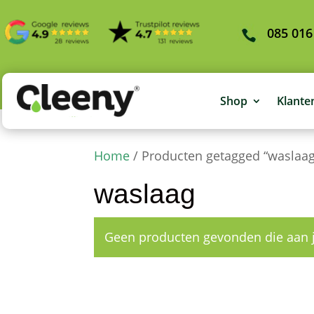
085 016
Shop
Klante
Home
/ Producten getagged “waslaag
waslaag
Geen producten gevonden die aan j