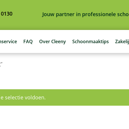
 0130
Jouw partner in professionele sc
nservice
FAQ
Over Cleeny
Schoonmaaktips
Zakeli
”
e selectie voldoen.