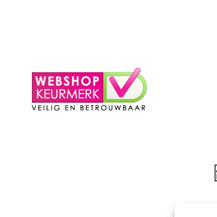
Mijn Account
– Login
– Winkelmand