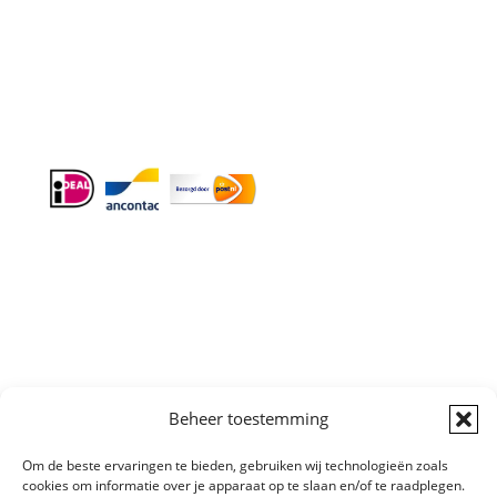
Doordeweeks antwoord binnen 24 uur.
Info:
BTW-Nr. NL854582393B01
KvK-Nr. 61989843
Algemene
Beheer toestemming
Voorwaarden
|
Sitemap
Copyright © All
Om de beste ervaringen te bieden, gebruiken wij technologieën zoals
right reserved
cookies om informatie over je apparaat op te slaan en/of te raadplegen.