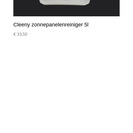
Cleeny zonnepanelenreiniger 5l
€
33,50
Klantenservice
– Over Cleeny
– Veelgestelde schoonmaakvragen
– Algemene voorwaarden
– Betaalmethoden
– Verzending & Levertijd
– Klachten?