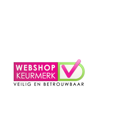
– Privacy Policy
– Contact
Mijn Account
– Login
– Winkelmand
Contact
Telefoon
:
085 016 0130
Doordeweeks bereikbaar: 09.00 – 17.00.
E-mail
: info@cleeny.nl