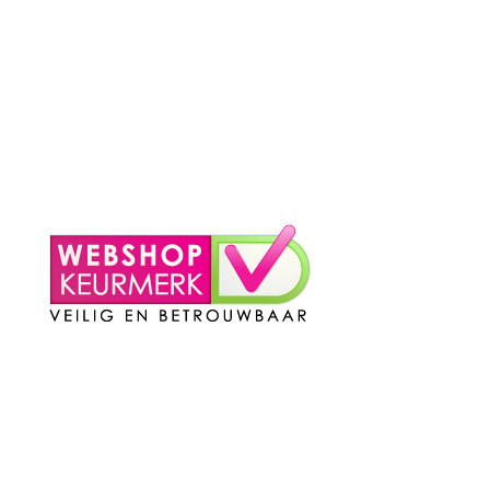
– Klachten?
– Privacy Policy
– Contact
Mijn Account
– Login
– Winkelmand
Contact
Telefoon
:
085 016 0130
Doordeweeks bereikbaar: 09.00 – 17.00.
E-mail
: info@cleeny.nl