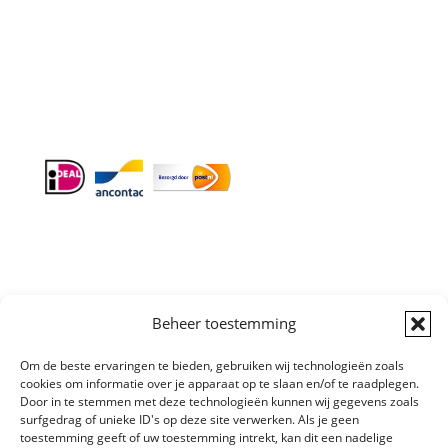
Doordeweeks antwoord binnen 24 uur.
Info:
BTW-Nr. NL854582393B01
KvK-Nr. 61989843
Beheer toestemming
Om de beste ervaringen te bieden, gebruiken wij technologieën zoals
Algemene
cookies om informatie over je apparaat op te slaan en/of te raadplegen.
Voorwaarden
|
Sitemap
Copyright © All
Door in te stemmen met deze technologieën kunnen wij gegevens zoals
surfgedrag of unieke ID's op deze site verwerken. Als je geen
right reserved
toestemming geeft of uw toestemming intrekt, kan dit een nadelige