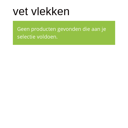
vet vlekken
Geen producten gevonden die aan je
selectie voldoen.
Klantenservice
– Over Cleeny
– Veelgestelde schoonmaakvragen
– Algemene voorwaarden
– Betaalmethoden
– Verzending & Levertijd