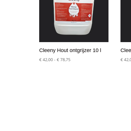
Cleeny Hout ontgrijzer 10 l
Clee
Prijsklasse:
€
42,00
-
€
78,75
€
42,
€ 42,00
tot
€ 78,75
Klantenservice
– Over Cleeny
– Veelgestelde schoonmaakvragen