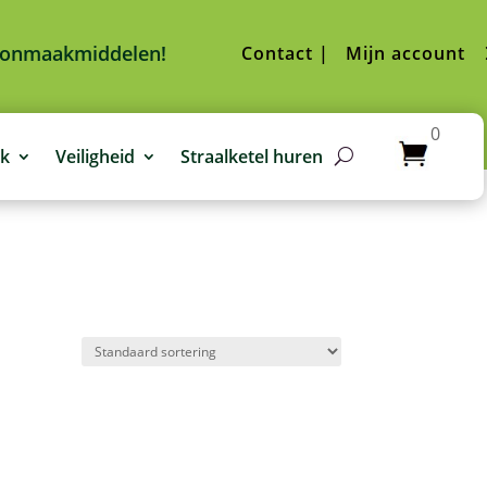
hoonmaakmiddelen!
Contact |
Mijn account
0
jk
Veiligheid
Straalketel huren