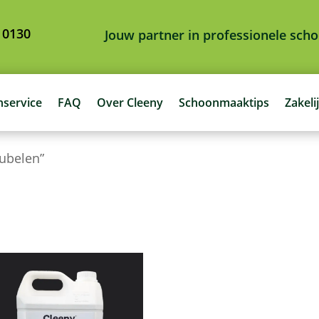
 0130
Jouw partner in professionele sc
nservice
FAQ
Over Cleeny
Schoonmaaktips
Zakeli
ubelen”