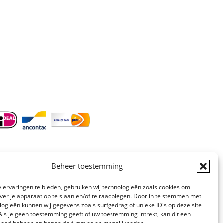
17.00.
E-mail
: info@cleeny.nl
Doordeweeks antwoord binnen 24 uur.
Info:
BTW-Nr. NL854582393B01
KvK-Nr. 61989843
Beheer toestemming
 ervaringen te bieden, gebruiken wij technologieën zoals cookies om
over je apparaat op te slaan en/of te raadplegen. Door in te stemmen met
logieën kunnen wij gegevens zoals surfgedrag of unieke ID's op deze site
Als je geen toestemming geeft of uw toestemming intrekt, kan dit een
Website gemaakt
vloed hebben op bepaalde functies en mogelijkheden.