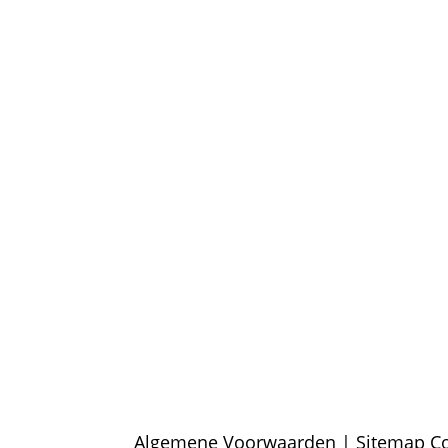
– Algemene voorwaarden
– Betaalmethoden
– Verzending & Levertijd
– Klachten?
– Privacy Policy
– Contact
Algemene Voorwaarden
|
Sitemap
Co