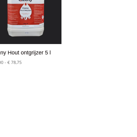
ny Hout ontgrijzer 5 l
Prijsklasse:
00
-
€
78,75
€ 42,00
tot
€ 78,75
Mijn Account
– Login
– Winkelmand