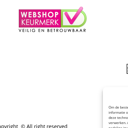
Om de beste
informatie 
deze techno
verwerken. 
pyright © All right reserved
nadelige in