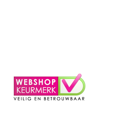
– Verzending & Levertijd
– Klachten?
– Privacy Policy
– Contact
Mijn Account
– Login
– Winkelmand
Contact
Telefoon
:
085 016 0130
Doordeweeks bereikbaar: 09.00 – 17.00.