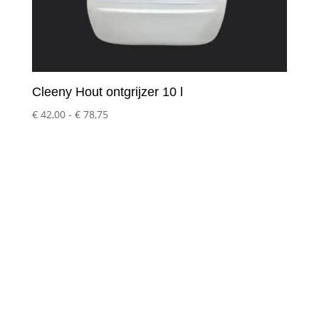
Cleeny Hout ontgrijzer 10 l
Prijsklasse:
€
42,00
-
€
78,75
€ 42,00
tot
€ 78,75
Klantenservice
– Over Cleeny
– Veelgestelde schoonmaakvragen
– Algemene voorwaarden
– Betaalmethoden