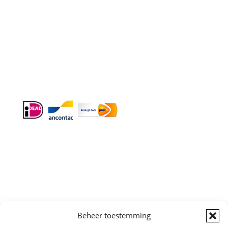
E-mail
: info@cleeny.nl
Doordeweeks antwoord binnen 24 uur.
Info:
BTW-Nr. NL854582393B01
KvK-Nr. 61989843
Algemene
Beheer toestemming
Voorwaarden
|
Sitemap
Copyright © All