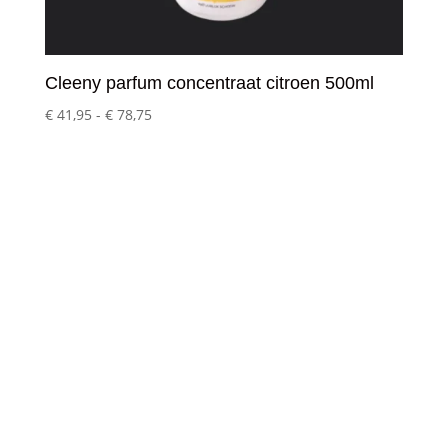
Cleeny parfum concentraat citroen 500ml
Prijsklasse:
€
41,95
-
€
78,75
€ 41,95
tot
€ 78,75
Klantenservice
– Over Cleeny
– Veelgestelde schoonmaakvragen
– Algemene voorwaarden
– Betaalmethoden
– Verzending & Levertijd
– Klachten?