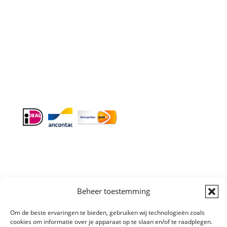
Doordeweeks antwoord binnen 24 uur.
Info:
BTW-Nr. NL854582393B01
KvK-Nr. 61989843
Algemene
Beheer toestemming
Voorwaarden
|
Sitemap
Copyright © All
Om de beste ervaringen te bieden, gebruiken wij technologieën zoals
right reserved
cookies om informatie over je apparaat op te slaan en/of te raadplegen.