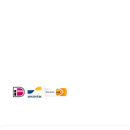
Contact
Telefoon
:
085 016 0130
Doordeweeks bereikbaar: 09.00 – 17.00.
E-mail
: info@cleeny.nl
Doordeweeks antwoord binnen 24 uur.
Info:
BTW-Nr. NL854582393B01
KvK-Nr. 61989843