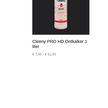
Cleeny PRO HD Ontkalker 1
liter
Prijsklasse:
€
7,95
-
€
62,95
€ 7,95
tot
€ 62,95
Klantenservice
– Over Cleeny