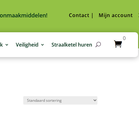
hoonmaakmiddelen!
Contact |
Mijn account
0
jk
Veiligheid
Straalketel huren