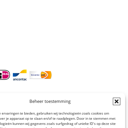
Doordeweeks bereikbaar: 09.00 –
17.00.
E-mail
: info@cleeny.nl
Doordeweeks antwoord binnen 24 uur.
Info:
BTW-Nr. NL854582393B01
KvK-Nr. 61989843
Beheer toestemming
 ervaringen te bieden, gebruiken wij technologieën zoals cookies om
over je apparaat op te slaan en/of te raadplegen. Door in te stemmen met
logieën kunnen wij gegevens zoals surfgedrag of unieke ID's op deze site