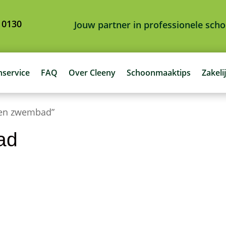
 0130
Jouw partner in professionele sc
nservice
FAQ
Over Cleeny
Schoonmaaktips
Zakeli
ken zwembad”
ad