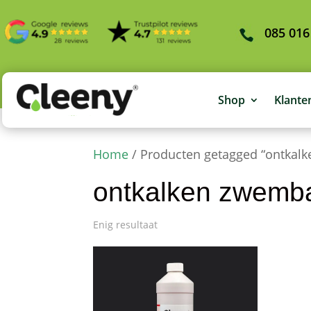
085 016
Shop
Klante
Home
/ Producten getagged “ontkal
ontkalken zwemb
Enig resultaat