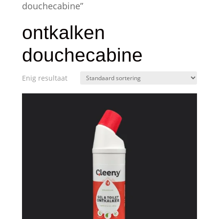
douchecabine”
ontkalken
douchecabine
Enig resultaat