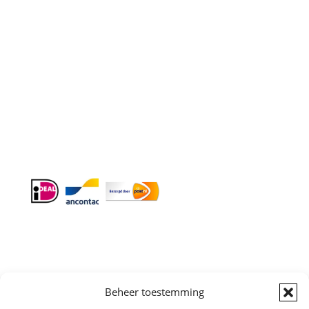
E-mail
: info@cleeny.nl
Doordeweeks antwoord binnen 24 uur.
Info:
BTW-Nr. NL854582393B01
KvK-Nr. 61989843
Algemene
Beheer toestemming
Voorwaarden
|
Sitemap
Copyright © All