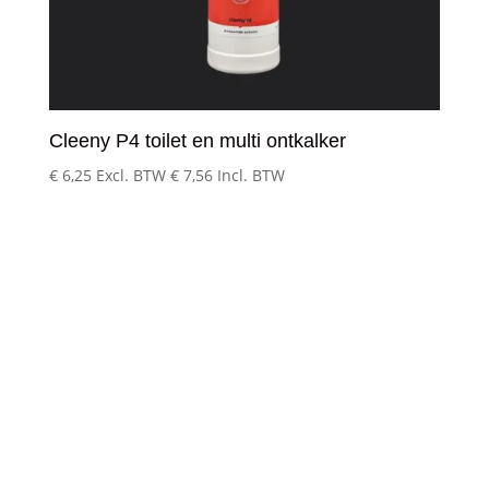
Cleeny P4 toilet en multi ontkalker
€
6,25
Excl. BTW
€
7,56
Incl. BTW
Klantenservice
– Over Cleeny
– Veelgestelde schoonmaakvragen
– Algemene voorwaarden
– Betaalmethoden