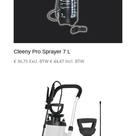
Cleeny Pro Sprayer 7 L
€
36,75
Excl. BTW
€
44,47
Incl. BTW