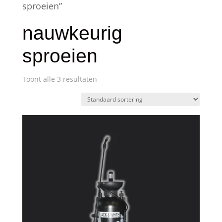
sproeien”
nauwkeurig
sproeien
Toont alle 3 resultaten