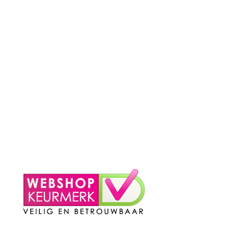
– Veelgestelde schoonmaakvragen
– Algemene voorwaarden
– Betaalmethoden
– Verzending & Levertijd
– Klachten?
– Privacy Policy
– Contact
Mijn Account
– Login
– Winkelmand