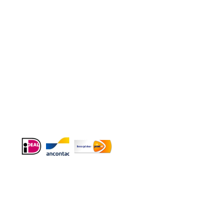
Contact
Telefoon
:
085 016 0130
Doordeweeks bereikbaar: 09.00 – 17.00.
E-mail
: info@cleeny.nl
Doordeweeks antwoord binnen 24 uur.
Info:
BTW-Nr. NL854582393B01
KvK-Nr. 61989843