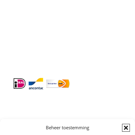
E-mail
: info@cleeny.nl
Doordeweeks antwoord binnen 24 uur.
Info:
BTW-Nr. NL854582393B01
KvK-Nr. 61989843
Algemene
Beheer toestemming
Voorwaarden
|
Sitemap
Copyright © All