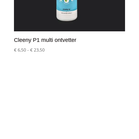
Cleeny P1 multi ontvetter
Prijsklasse:
€
6,50
-
€
23,50
€ 6,50
tot
€ 23,50
Klantenservice
– Over Cleeny
– Veelgestelde schoonmaakvragen
– Algemene voorwaarden
– Betaalmethoden