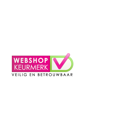
– Klachten?
– Privacy Policy
– Contact
Mijn Account
– Login
– Winkelmand
Contact
Telefoon
:
085 016 0130
Doordeweeks bereikbaar: 09.00 – 17.00.
E-mail
: info@cleeny.nl