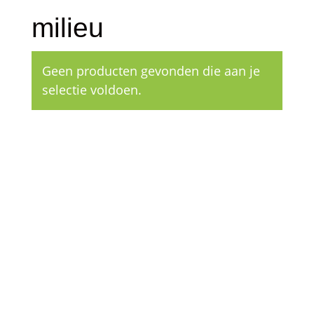
milieu
Geen producten gevonden die aan je
selectie voldoen.
Klantenservice
– Over Cleeny
– Veelgestelde schoonmaakvragen
– Algemene voorwaarden
– Betaalmethoden
– Verzending & Levertijd