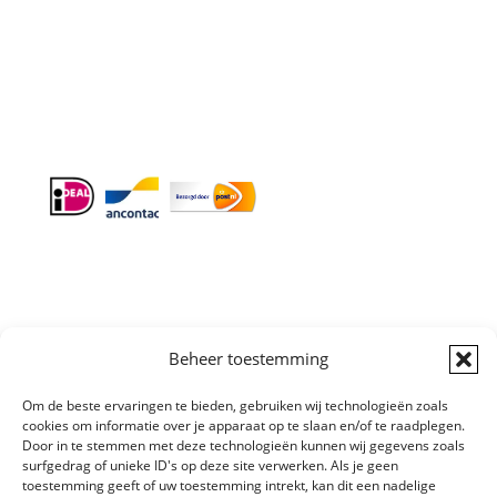
Doordeweeks antwoord binnen 24 uur.
Info:
BTW-Nr. NL854582393B01
KvK-Nr. 61989843
Beheer toestemming
Om de beste ervaringen te bieden, gebruiken wij technologieën zoals
Algemene
cookies om informatie over je apparaat op te slaan en/of te raadplegen.
Voorwaarden
|
Sitemap
Copyright © All
Door in te stemmen met deze technologieën kunnen wij gegevens zoals
surfgedrag of unieke ID's op deze site verwerken. Als je geen
right reserved
toestemming geeft of uw toestemming intrekt, kan dit een nadelige