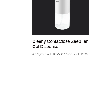
Cleeny Contactloze Zeep- en
Gel Dispenser
€
15,75
Excl. BTW
€
19,06
Incl. BTW
Klantenservice
– Over Cleeny