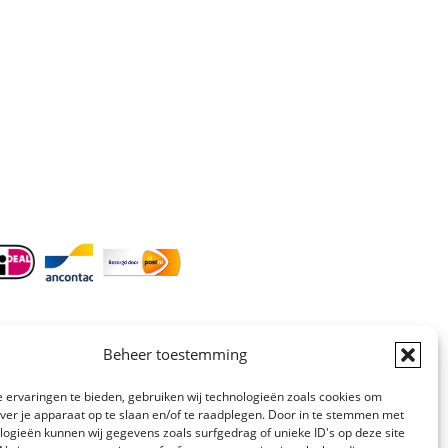
Doordeweeks bereikbaar: 09.00 –
17.00.
E-mail
: info@cleeny.nl
Doordeweeks antwoord binnen 24 uur.
Info:
BTW-Nr. NL854582393B01
KvK-Nr. 61989843
Beheer toestemming
 ervaringen te bieden, gebruiken wij technologieën zoals cookies om
over je apparaat op te slaan en/of te raadplegen. Door in te stemmen met
logieën kunnen wij gegevens zoals surfgedrag of unieke ID's op deze site