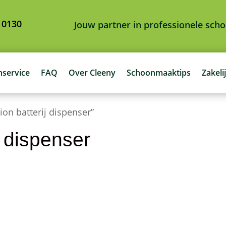
 0130
Jouw partner in professionele sc
nservice
FAQ
Over Cleeny
Schoonmaaktips
Zakeli
ion batterij dispenser”
j dispenser