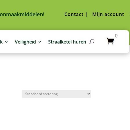
hoonmaakmiddelen!
Contact |
Mijn account
0
jk
Veiligheid
Straalketel huren