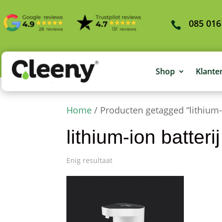
085 016
Shop
Klante
Home
/ Producten getagged “lithium-
lithium-ion batteri
Enig resultaat