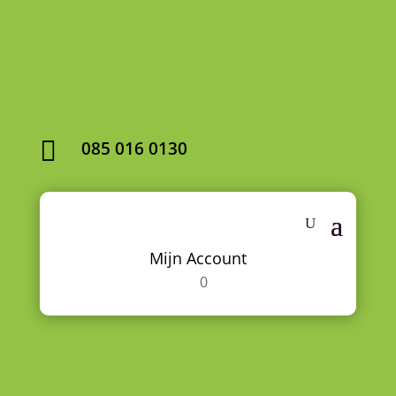

085 016 0130
Mijn Account
0