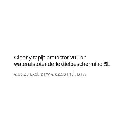
Cleeny tapijt protector vuil en
waterafstotende textielbescherming 5L
€
68,25
Excl. BTW
€
82,58
Incl. BTW
Klantenservice
– Over Cleeny