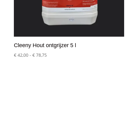
Cleeny Hout ontgrijzer 5 l
Prijsklasse:
€
42,00
-
€
78,75
€ 42,00
tot
€ 78,75
Klantenservice
– Over Cleeny
– Veelgestelde schoonmaakvragen
– Algemene voorwaarden