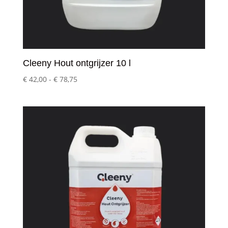
Cleeny Hout ontgrijzer 10 l
Prijsklasse:
€
42,00
-
€
78,75
€ 42,00
tot
€ 78,75