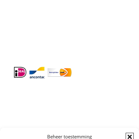
Doordeweeks bereikbaar: 09.00 – 17.00.
E-mail
: info@cleeny.nl
Doordeweeks antwoord binnen 24 uur.
Info:
BTW-Nr. NL854582393B01
KvK-Nr. 61989843
Algemene
Beheer toestemming