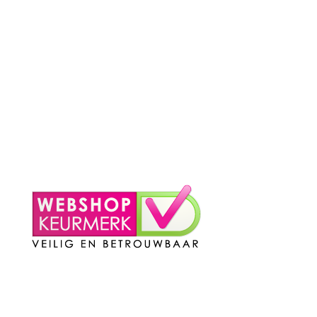
– Betaalmethoden
– Verzending & Levertijd
– Klachten?
– Privacy Policy
– Contact
Mijn Account
– Login
– Winkelmand
Contact
Telefoon
:
085 016 0130