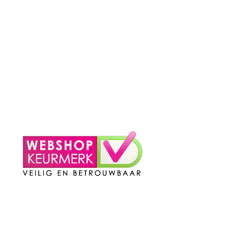
– Betaalmethoden
– Verzending & Levertijd
– Klachten?
– Privacy Policy
– Contact
Mijn Account
– Login
– Winkelmand
Contact
Telefoon
:
085 016 0130