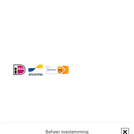
Doordeweeks bereikbaar: 09.00 – 17.00.
E-mail
: info@cleeny.nl
Doordeweeks antwoord binnen 24 uur.
Info:
BTW-Nr. NL854582393B01
KvK-Nr. 61989843
Algemene
Beheer toestemming