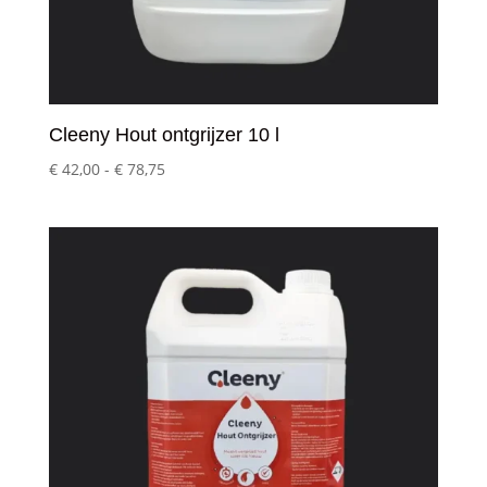
Cleeny Hout ontgrijzer 10 l
Prijsklasse:
€
42,00
-
€
78,75
€ 42,00
tot
€ 78,75