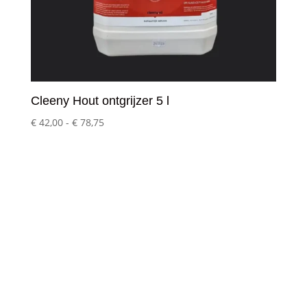
Cleeny Hout ontgrijzer 5 l
Prijsklasse:
€
42,00
-
€
78,75
€ 42,00
tot
€ 78,75
Klantenservice
– Over Cleeny
– Veelgestelde schoonmaakvragen
– Algemene voorwaarden