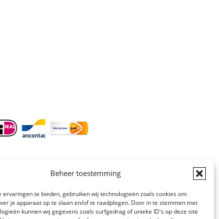
Doordeweeks bereikbaar: 09.00 –
17.00.
E-mail
: info@cleeny.nl
Doordeweeks antwoord binnen 24 uur.
Info:
BTW-Nr. NL854582393B01
KvK-Nr. 61989843
Beheer toestemming
 ervaringen te bieden, gebruiken wij technologieën zoals cookies om
over je apparaat op te slaan en/of te raadplegen. Door in te stemmen met
logieën kunnen wij gegevens zoals surfgedrag of unieke ID's op deze site