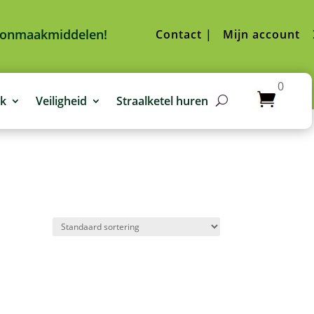
hoonmaakmiddelen!
Contact |
Mijn account
0
jk
Veiligheid
Straalketel huren