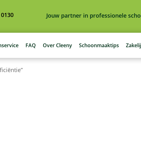
 0130
Jouw partner in professionele sc
nservice
FAQ
Over Cleeny
Schoonmaaktips
Zakeli
iciëntie”