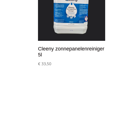
Cleeny zonnepanelenreiniger
5l
€
33,50
Klantenservice
– Over Cleeny