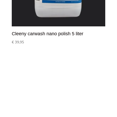
Cleeny carwash nano polish 5 liter
€
39,95
Klantenservice
– Over Cleeny
– Veelgestelde schoonmaakvragen
– Algemene voorwaarden
– Betaalmethoden