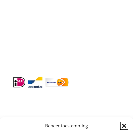
E-mail
: info@cleeny.nl
Doordeweeks antwoord binnen 24 uur.
Info:
BTW-Nr. NL854582393B01
KvK-Nr. 61989843
Algemene
Beheer toestemming
Voorwaarden
|
Sitemap
Copyright © All