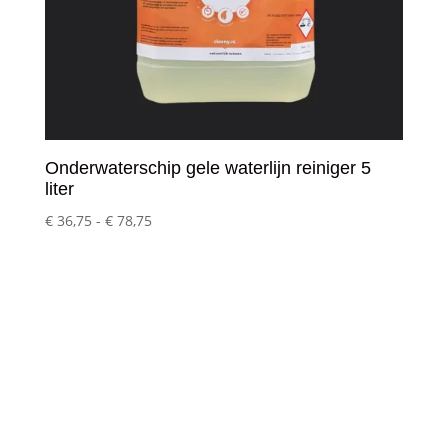
Onderwaterschip gele waterlijn reiniger 5
liter
Prijsklasse:
€
36,75
-
€
78,75
€ 36,75
tot
€ 78,75
Klantenservice
– Over Cleeny
– Veelgestelde schoonmaakvragen