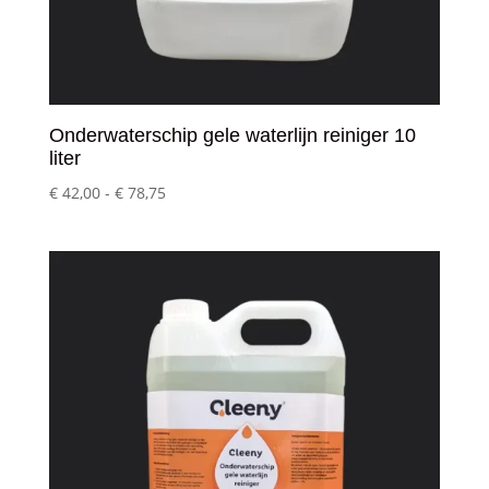
Onderwaterschip gele waterlijn reiniger 10
liter
Prijsklasse:
€
42,00
-
€
78,75
€ 42,00
tot
€ 78,75