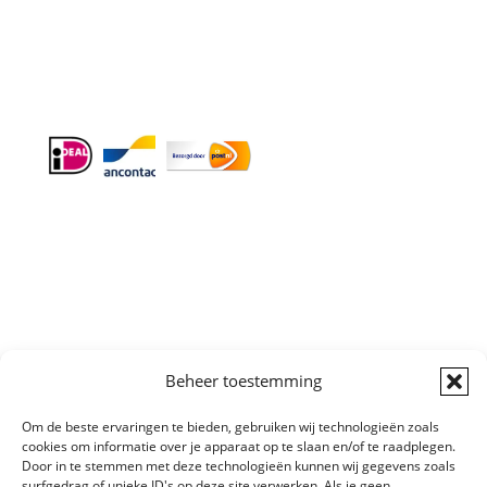
Info:
BTW-Nr. NL854582393B01
KvK-Nr. 61989843
Algemene
Beheer toestemming
Voorwaarden
|
Sitemap
Copyright © All
Om de beste ervaringen te bieden, gebruiken wij technologieën zoals
right reserved
cookies om informatie over je apparaat op te slaan en/of te raadplegen.
Door in te stemmen met deze technologieën kunnen wij gegevens zoals
surfgedrag of unieke ID's op deze site verwerken. Als je geen