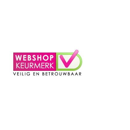
– Contact
Mijn Account
– Login
– Winkelmand
Contact
Telefoon
:
085 016 0130
Doordeweeks bereikbaar: 09.00 – 17.00.
E-mail
: info@cleeny.nl
Doordeweeks antwoord binnen 24 uur.