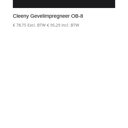
Cleeny Gevelimpregneer OB-8
€
78,75
Excl. BTW
€
95,29
Incl. BTW
Klantenservice
– Over Cleeny
– Veelgestelde schoonmaakvragen
– Algemene voorwaarden
– Betaalmethoden
– Verzending & Levertijd
– Klachten?
– Privacy Policy