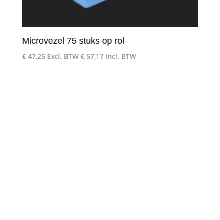
Microvezel 75 stuks op rol
€
47,25
Excl. BTW
€
57,17
Incl. BTW
Klantenservice
– Over Cleeny
– Veelgestelde schoonmaakvragen
– Algemene voorwaarden
– Betaalmethoden
– Verzending & Levertijd
– Klachten?