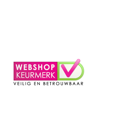
– Privacy Policy
– Contact
Mijn Account
– Login
– Winkelmand
Contact
Telefoon
:
085 016 0130
Doordeweeks bereikbaar: 09.00 – 17.00.
E-mail
: info@cleeny.nl