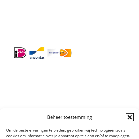
Doordeweeks antwoord binnen 24 uur.
Info:
BTW-Nr. NL854582393B01
KvK-Nr. 61989843
Algemene
Beheer toestemming
Voorwaarden
|
Sitemap
Copyright © All
Om de beste ervaringen te bieden, gebruiken wij technologieën zoals
right reserved
cookies om informatie over je apparaat op te slaan en/of te raadplegen.