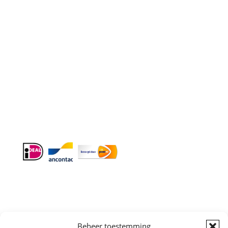
Doordeweeks bereikbaar: 09.00 – 17.00.
E-mail
: info@cleeny.nl
Doordeweeks antwoord binnen 24 uur.
Info:
BTW-Nr. NL854582393B01
KvK-Nr. 61989843
Algemene
Beheer toestemming