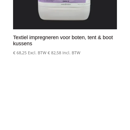
Textiel impregneren voor boten, tent & boot
kussens
€
68,25
Excl. BTW
€
82,58
Incl. BTW
Klantenservice
– Over Cleeny
– Veelgestelde schoonmaakvragen
– Algemene voorwaarden