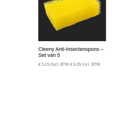
Cleeny Anti-Insectenspons –
Set van 5
€
5,25
Excl. BTW
€
6,35
Incl. BTW
Klantenservice
– Over Cleeny