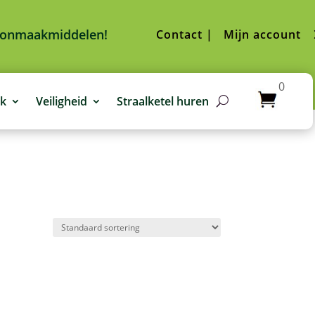
hoonmaakmiddelen!
Contact |
Mijn account
0
jk
Veiligheid
Straalketel huren