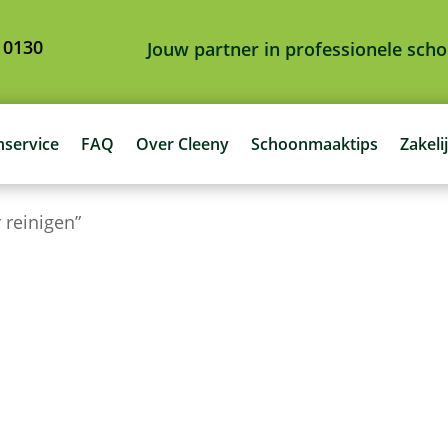
 0130
Jouw partner in professionele sc
nservice
FAQ
Over Cleeny
Schoonmaaktips
Zakeli
reinigen”