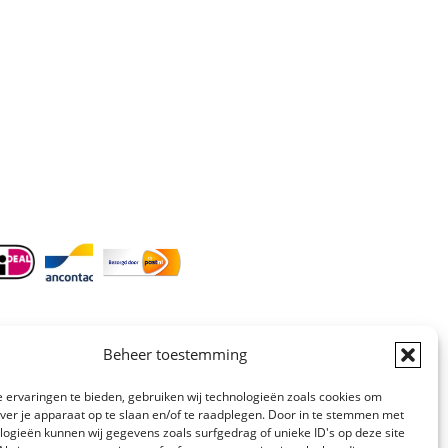
Doordeweeks bereikbaar: 09.00 –
17.00.
E-mail
: info@cleeny.nl
Doordeweeks antwoord binnen 24 uur.
Info:
BTW-Nr. NL854582393B01
KvK-Nr. 61989843
Beheer toestemming
 ervaringen te bieden, gebruiken wij technologieën zoals cookies om
over je apparaat op te slaan en/of te raadplegen. Door in te stemmen met
logieën kunnen wij gegevens zoals surfgedrag of unieke ID's op deze site