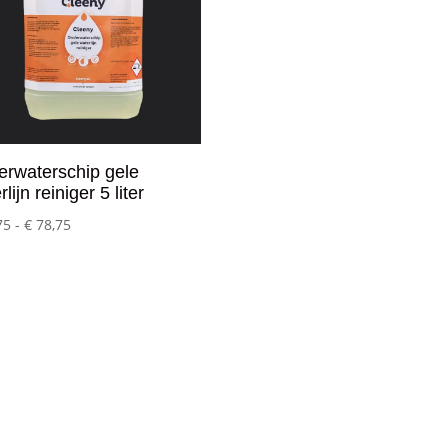
rwaterschip gele
lijn reiniger 5 liter
Prijsklasse:
75
-
€
78,75
€ 36,75
tot
€ 78,75
Mijn Account
– Login