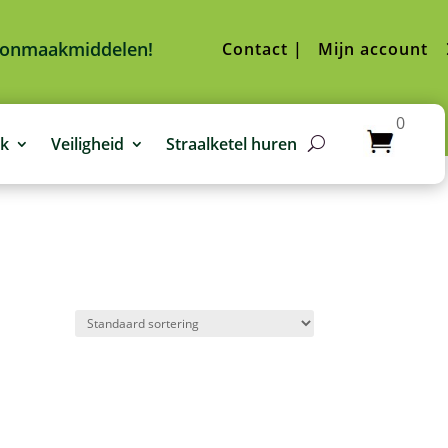
hoonmaakmiddelen!
Contact |
Mijn account
0
jk
Veiligheid
Straalketel huren