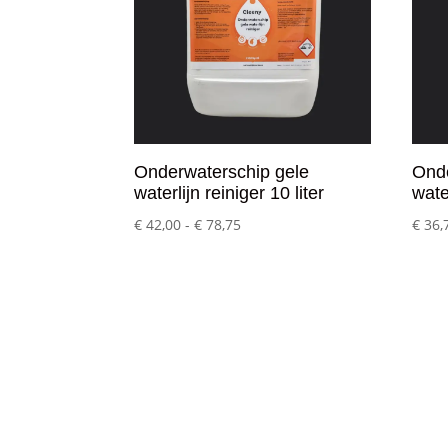
Onderwaterschip gele
Onde
waterlijn reiniger 10 liter
water
Prijsklasse:
€
42,00
-
€
78,75
€
36,
€ 42,00
tot
€ 78,75
Klantenservice
– Over Cleeny