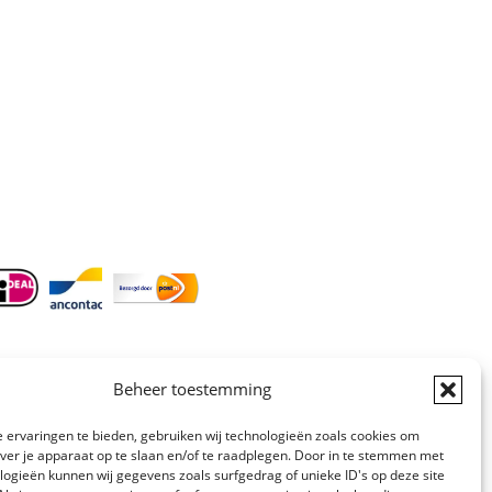
Doordeweeks bereikbaar: 09.00 –
17.00.
E-mail
: info@cleeny.nl
Doordeweeks antwoord binnen 24 uur.
Info:
BTW-Nr. NL854582393B01
KvK-Nr. 61989843
Beheer toestemming
 ervaringen te bieden, gebruiken wij technologieën zoals cookies om
over je apparaat op te slaan en/of te raadplegen. Door in te stemmen met
logieën kunnen wij gegevens zoals surfgedrag of unieke ID's op deze site