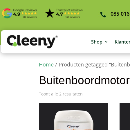
085 016
Shop
Klante
Home
/ Producten getagged “Buitenb
Buitenboordmotor 
Toont alle 2 resultaten