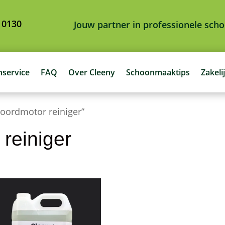
 0130
Jouw partner in professionele sc
nservice
FAQ
Over Cleeny
Schoonmaaktips
Zakeli
oordmotor reiniger”
reiniger