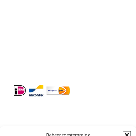
Contact
Telefoon
:
085 016 0130
Doordeweeks bereikbaar: 09.00 – 17.00.
E-mail
: info@cleeny.nl
Doordeweeks antwoord binnen 24 uur.
Info:
BTW-Nr. NL854582393B01
KvK-Nr. 61989843
Beheer toestemming