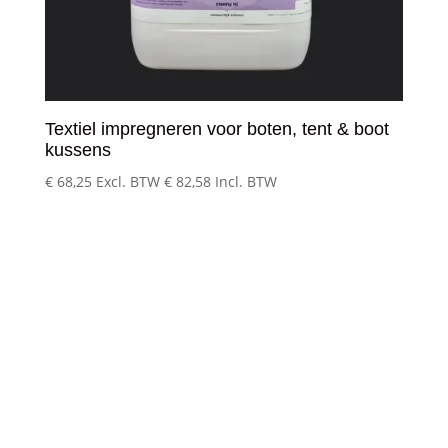
Textiel impregneren voor boten, tent & boot
kussens
€
68,25
Excl. BTW
€
82,58
Incl. BTW
Klantenservice
– Over Cleeny
– Veelgestelde schoonmaakvragen
– Algemene voorwaarden