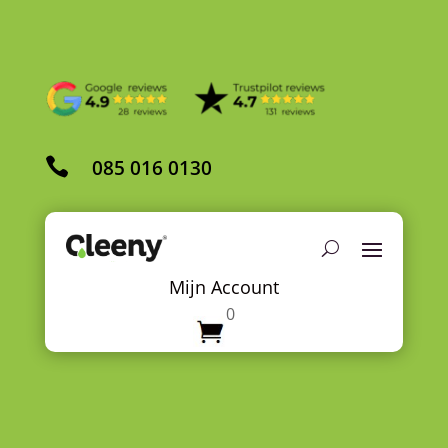

085 016 0130
Mijn Account
0