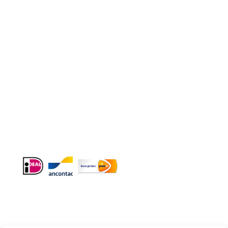
Telefoon
:
085 016 0130
Doordeweeks bereikbaar: 09.00 – 17.00.
E-mail
: info@cleeny.nl
Doordeweeks antwoord binnen 24 uur.
Info:
BTW-Nr. NL854582393B01
KvK-Nr. 61989843