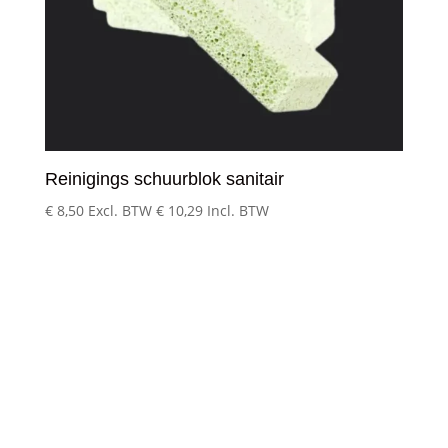
Reinigings schuurblok sanitair
€
8,50
Excl. BTW
€
10,29
Incl. BTW
Klantenservice
– Over Cleeny
– Veelgestelde schoonmaakvragen