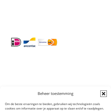
Doordeweeks antwoord binnen 24 uur.
Info:
BTW-Nr. NL854582393B01
KvK-Nr. 61989843
Algemene
Beheer toestemming
Voorwaarden
|
Sitemap
Copyright © All
Om de beste ervaringen te bieden, gebruiken wij technologieën zoals
right reserved
cookies om informatie over je apparaat op te slaan en/of te raadplegen.