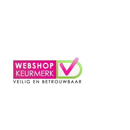
– Privacy Policy
– Contact
Mijn Account
– Login
– Winkelmand
Contact
Telefoon
:
085 016 0130
Doordeweeks bereikbaar: 09.00 – 17.00.
E-mail
: info@cleeny.nl