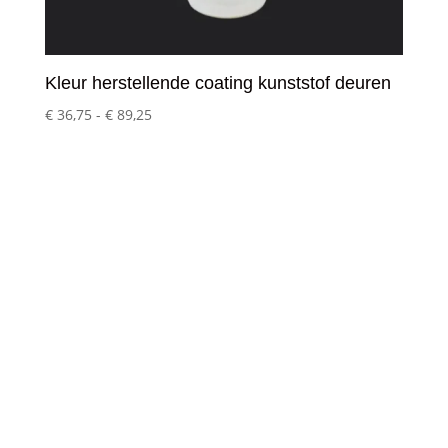
Kleur herstellende coating kunststof deuren
Prijsklasse:
€
36,75
-
€
89,25
€ 36,75
tot
€ 89,25
Klantenservice
– Over Cleeny
– Veelgestelde schoonmaakvragen
– Algemene voorwaarden
– Betaalmethoden
– Verzending & Levertijd
– Klachten?