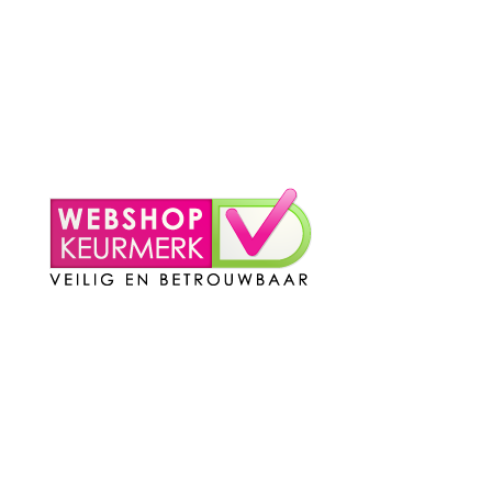
– Contact
Mijn Account
– Login
– Winkelmand
Contact
Telefoon
:
085 016 0130
Doordeweeks bereikbaar: 09.00 – 17.00.
E-mail
: info@cleeny.nl
Doordeweeks antwoord binnen 24 uur.