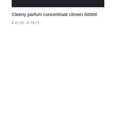
Cleeny parfum concentraat citroen 500ml
Prijsklasse:
€
41,95
-
€
78,75
€ 41,95
tot
€ 78,75
Klantenservice
– Over Cleeny
– Veelgestelde schoonmaakvragen
– Algemene voorwaarden
– Betaalmethoden
– Verzending & Levertijd
– Klachten?
– Privacy Policy