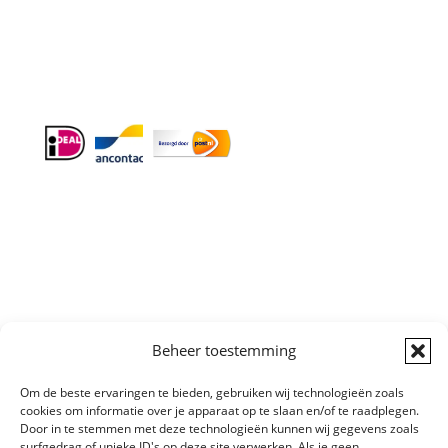
Info:
BTW-Nr. NL854582393B01
KvK-Nr. 61989843
Algemene
Beheer toestemming
Voorwaarden
|
Sitemap
Copyright © All
Om de beste ervaringen te bieden, gebruiken wij technologieën zoals
right reserved
cookies om informatie over je apparaat op te slaan en/of te raadplegen.
Door in te stemmen met deze technologieën kunnen wij gegevens zoals
surfgedrag of unieke ID's op deze site verwerken. Als je geen