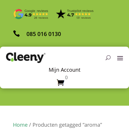

085 016 0130
Mijn Account
0
Home
/ Producten getagged “aroma”