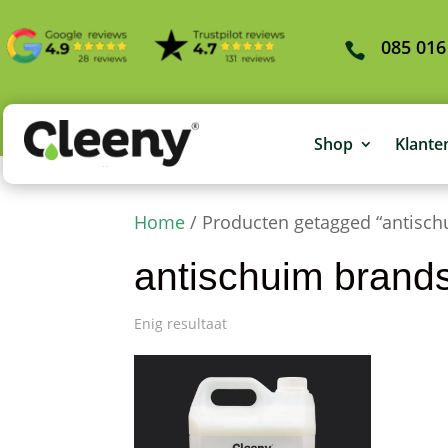
085 016
Shop
Klante
Home
/ Producten getagged “antisc
antischuim brand
Enig resultaat