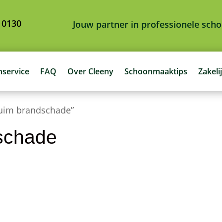
 0130
Jouw partner in professionele sc
nservice
FAQ
Over Cleeny
Schoonmaaktips
Zakeli
huim brandschade”
schade