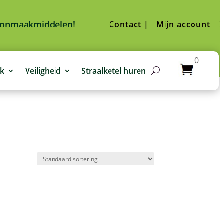
hoonmaakmiddelen!
Contact |
Mijn account
0
jk
Veiligheid
Straalketel huren