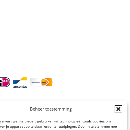
Telefoon
:
085 016 0130
Doordeweeks bereikbaar: 09.00 –
17.00.
E-mail
: info@cleeny.nl
Doordeweeks antwoord binnen 24 uur.
Info:
BTW-Nr. NL854582393B01
KvK-Nr. 61989843
Beheer toestemming
 ervaringen te bieden, gebruiken wij technologieën zoals cookies om
over je apparaat op te slaan en/of te raadplegen. Door in te stemmen met