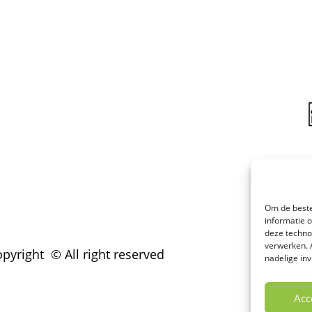
Om de beste
informatie 
deze techno
verwerken. 
pyright © All right reserved
nadelige in
Acc