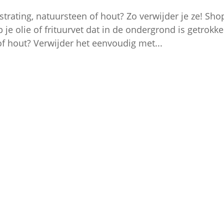
estrating, natuursteen of hout? Zo verwijder je ze! Sho
je olie of frituurvet dat in de ondergrond is getrokke
of hout? Verwijder het eenvoudig met...
Mijn Account
– Login
– Winkelmand