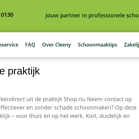
 0130
Jouw partner in professionele sc
nservice
FAQ
Over Cleeny
Schoonmaaktips
Zakeli
 praktijk
endirect uit de praktijk Shop nu Neem contact op
 effectiever en zonder schade schoonmaken? Op deze
ktijk – voor thuis én op het werk. Kort, duidelijk en