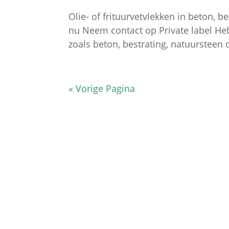
Olie- of frituurvetvlekken in beton, b
nu Neem contact op Private label Heb 
zoals beton, bestrating, natuursteen 
« Vorige Pagina
Klantenservice
– Over Cleeny
– Veelgestelde schoonmaakvragen
– Algemene voorwaarden
– Betaalmethoden
– Verzending & Levertijd