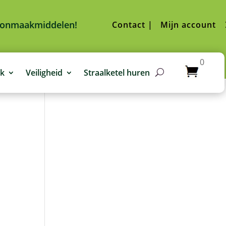
hoonmaakmiddelen!
Contact |
Mijn account
0
jk
Veiligheid
Straalketel huren