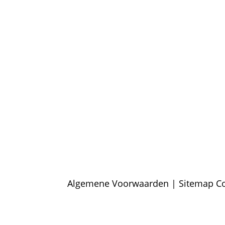
– Klachten?
– Privacy Policy
– Contact
Algemene Voorwaarden
|
Sitemap
Co