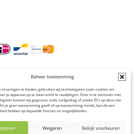
Doordeweeks antwoord binnen 24 uur.
Info:
BTW-Nr. NL854582393B01
KvK-Nr. 61989843
Beheer toestemming
 ervaringen te bieden, gebruiken wij technologieën zoals cookies om
over je apparaat op te slaan en/of te raadplegen. Door in te stemmen met
logieën kunnen wij gegevens zoals surfgedrag of unieke ID's op deze site
Als je geen toestemming geeft of uw toestemming intrekt, kan dit een
Website gemaakt
vloed hebben op bepaalde functies en mogelijkheden.
door:
4 Ever Webdesign
epteren
Weigeren
Bekijk voorkeuren